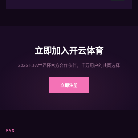
立即加入开云体育
2026 FIFA世界杯官方合作伙伴，千万用户的共同选择
立即注册
FAQ