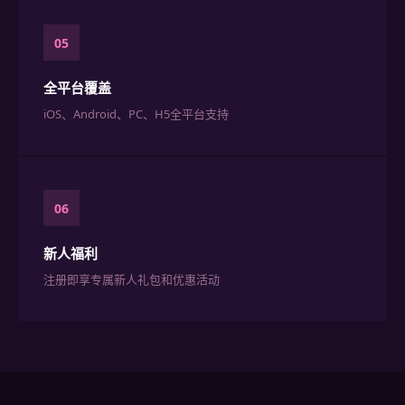
05
全平台覆盖
iOS、Android、PC、H5全平台支持
06
新人福利
注册即享专属新人礼包和优惠活动