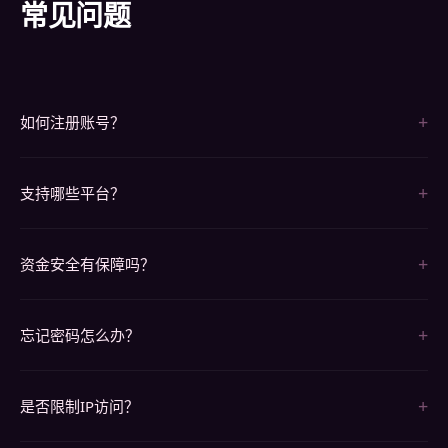
常见问题
+
如何注册账号？
点击页面上的"立即注册"按钮，按照提示填写信息即可完成注册，整个
+
过程只需30秒。
支持哪些平台？
我们支持iOS、Android、电脑网页版和手机H5版，覆盖所有主流平台
+
和设备。
资金安全有保障吗？
我们采用银行级SSL加密技术，资金存取全程安全保障，7x24小时系统
+
监控。
忘记密码怎么办？
请联系24小时在线客服，提供注册信息即可快速找回密码。
+
是否限制IP访问？