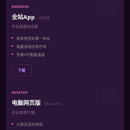
02
ANDROID
全站App
/ 综合版
开云体育综合版
体育电竞彩票一体化
海量游戏应有尽有
专属VIP客服通道
下载
03
DESKTOP
电脑网页版
/ Mac & PC
开云体育PC版
大屏沉浸式体验