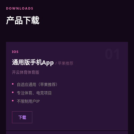
DOWNLOADS
产品下载
01
IOS
通用版手机App
/ 苹果推荐
开云体育体育版
自适应通用（苹果推荐）
专注体育、电竞项目
不限制用户IP
下载