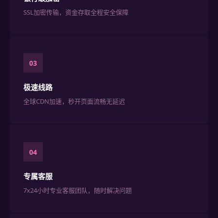
SSL加密传输，资金存取全程安全保障
03
极速线路
全球CDN加速，秒开页面流畅无延迟
04
专属客服
7x24小时专业客服团队，随时解决问题